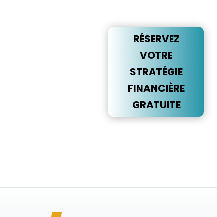
RÉSERVEZ
UNE
RÉUNION
RÉSERVEZ
VOTRE
Parlons de vos
STRATÉGIE
objectifs et de la
manière dont
FINANCIÈRE
nous pouvons
GRATUITE
vous aider à les
atteindre.