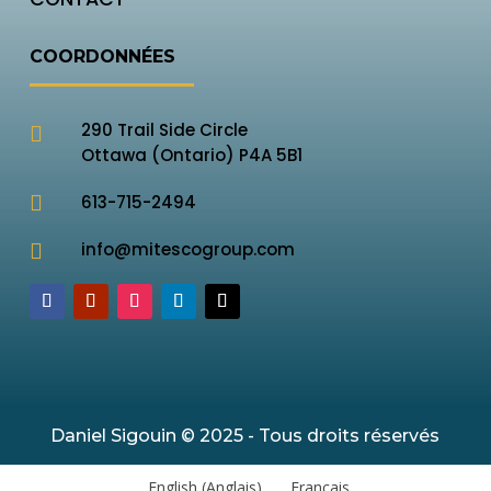
COORDONNÉES
290 Trail Side Circle

Ottawa (Ontario) P4A 5B1

613-715-2494
info@mitescogroup.com

Daniel Sigouin © 2025 - Tous droits réservés
English
(
Anglais
)
Français